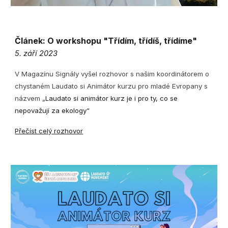
Článek: O w
orkshopu "Třídím, třídíš, třídíme"
5. září 2023
V Magazínu Signály vyšel ro
zhovor
s našim koordinátorem o
chystaném Laudato si Animátor kurzu pro mladé Evropany s
názvem „
Laudato si animátor kurz je i pro ty, co se
nepovažují za ekology“
Přečíst celý rozhovor