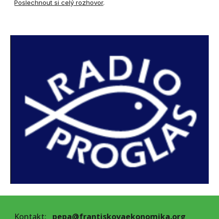
Poslechnout si celý rozhovor
.
Kontakt:
pepa@frantiskovaekonomika.
org